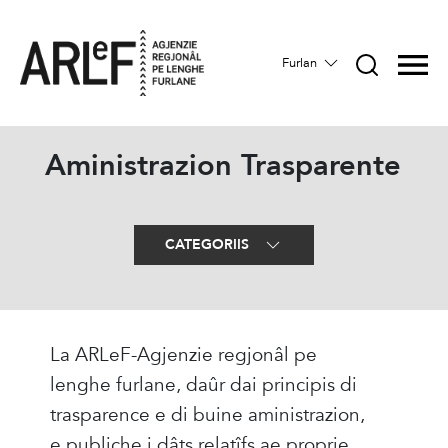
Furlan
Aministrazion Trasparente
CATEGORIIS
La ARLeF-Agjenzie regjonâl pe
lenghe furlane, daûr dai principis di
trasparence e di buine aministrazion,
e publiche i dâts relatîfs ae proprie