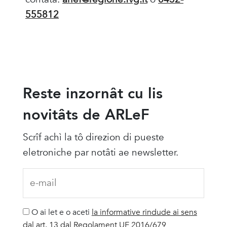
555812
Reste inzornât cu lis
novitâts de ARLeF
Scrîf achì la tô direzion di pueste
eletroniche par notâti ae newsletter.
O ai let e o aceti
la informative rindude ai sens
dal art. 13 dal Regolament UE 2016/679