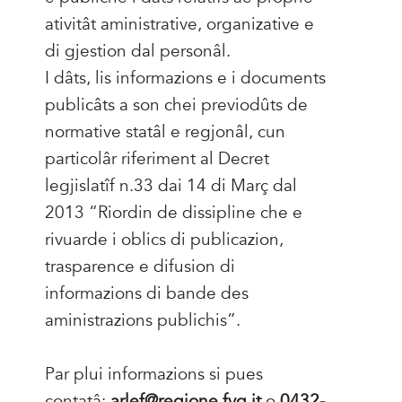
ativitât aministrative, organizative e
di gjestion dal personâl.
I dâts, lis informazions e i documents
publicâts a son chei previodûts de
normative statâl e regjonâl, cun
particolâr riferiment al Decret
legjislatîf n.33 dai 14 di Març dal
2013 “Riordin de dissipline che e
rivuarde i oblics di publicazion,
trasparence e difusion di
informazions di bande des
aministrazions publichis”.
Par plui informazions si pues
contatâ:
arlef@regione.fvg.it
o
0432-